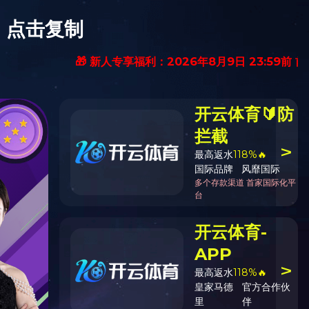
成功案例
技术支持
人才招聘
开云（中国）