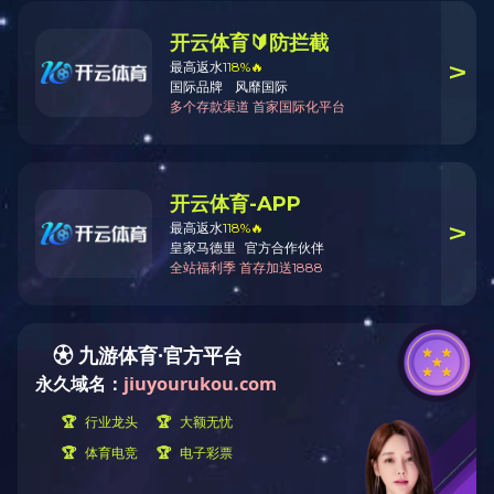
+
开云app官方在线入口 版权所有 备案号：
闽ICP备
12020805号
米兰官方站网页版在线登入
JIUYOU.COM九游娱乐(中国)官网
|
kaiyun平台
开云在线网站
九游（NineGame）官方网站
乐
|
|
|
|
动·体育（中国）官方网站
九游·体育(jiuyou.com)官方网站
安
|
|
博在线体育（中国）体育官方网站
乐竞在线注册_乐竞(中国)
|
|