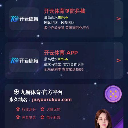
米兰官方站网页版在线登入
JIUYOU.COM九游娱乐(中国)官网
|
kaiyun平台
开云在线网站
九游（NineGame）官方网站
乐
|
|
|
|
动·体育（中国）官方网站
九游·体育(jiuyou.com)官方网站
安
|
|
博在线体育（中国）体育官方网站
乐竞在线注册_乐竞(中国)
|
|