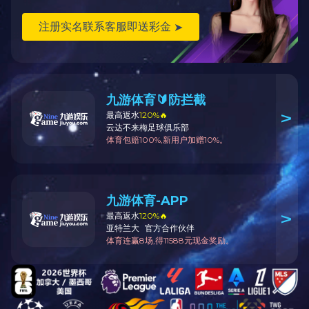
开云（中国）信息建立了全国统一客户服务热线电话：
400-618-5150，为客户提供快捷、专业的技术支持。
开云（中国）技术支持中心通过全国免费的支持热线统一
记录、接收客户服务请求，并合理、准确地调度全国服务资
源，保证从客户打进电话开始到服务完成的每一个服务环节
都处于受控状态。统一的服务操作流程和操作规范让客户无
论在何时、何地都能享受到开云（中国）信息技术高品质的
服务，从而保障客户的核心业务不间断运行。
售前服务
服务始于售前，从客户前期的应用场景、系统构建、设
备选型开始，开云（中国）信息配备了一批资深的产品技术
专家，利用开云（中国）信息全面、准确的产品和技术资料
平台，根据客户的应用场景和实际业务情况，提供产品方案
设计、解决方案等服务。
售中服务
开云（中国）信息还提供了系统规划、运行设计、设备安