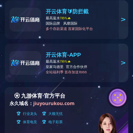
的售后服务保障。
（1）服务网络
公司依托多年生产与维护管理的经验、持续不断地在服务
交付上的投入，建立了完善的服务体系，确保客户满意、放
心，并享受到高效、优质的产品服务。
（2）全国技术支持中心