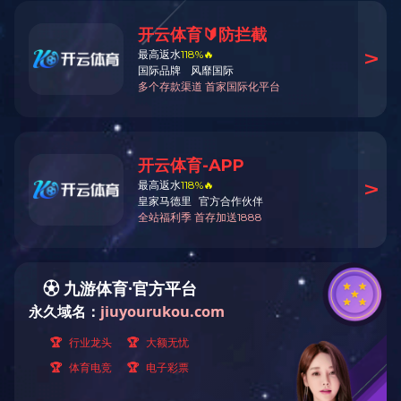
COMPANY PROFILE
公司简介
开云app官方在线入口
开云app官方在线入口成立于2010年，企业注册资本
6000万，在逐年的发展壮大之下，开云（中国）公司的员工
受教育程度在大专、本科及以上的已经达到了100%。
开云（中国）公司是一家从事触摸型终端设备、打印
机、高拍仪、智能物联终端以及数码签章仪等高新技术产品
的研发、生产、销售以及服务的科技企业。