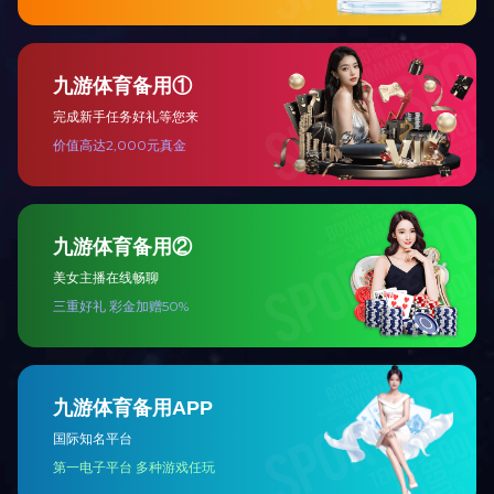
2020年 开云（中国）通过ISO9001质量管理体系复检
2019年 开云（中国）全资子公司福建星阔信息科技有限公司
成立
2019年 开云（中国）通过ISO9001质量管理体系认证
2017年 “盈集”系列触摸式终端设备研发上市
2016年 “盈集”系列智能物联终端与高拍仪产品研发上市
2015年 “瑞挚”系列打印机产品研发上市，全系列产品通过3C节
能认证
2015年 开云（中国）投资成立外部设备研发公司星迈科技及
生产公司星谷科技
2010年 开云app官方在线入口成立
开云app官方在线入口 版权所有 备案号：
闽ICP备
12020805号